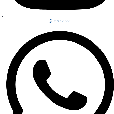
@ tshirtlabcol