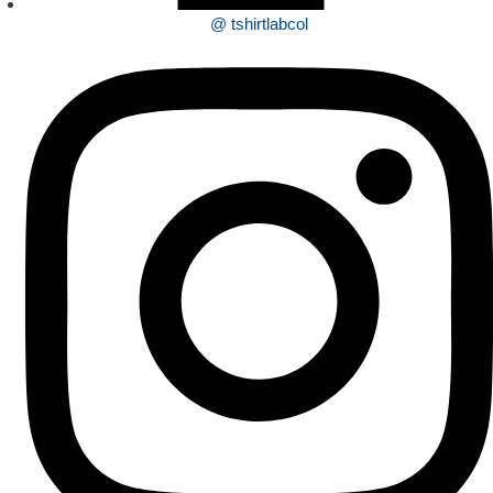
@ tshirtlabcol