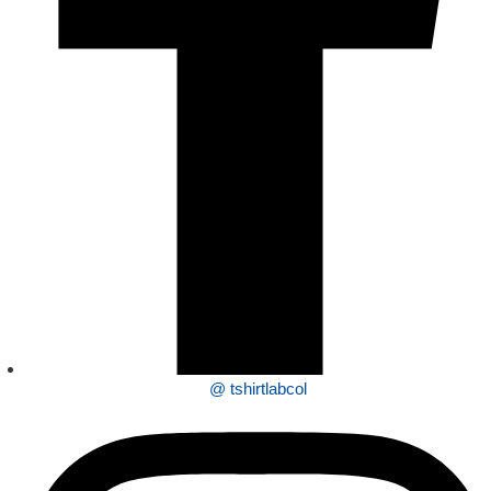
@ tshirtlabcol