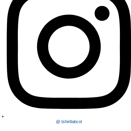
@ tshirtlabcol