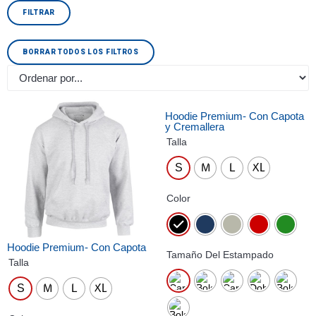
FILTRAR
BORRAR TODOS LOS FILTROS
Hoodie Premium- Con Capota
y Cremallera
Talla
S
M
L
XL
Color
Hoodie Premium- Con Capota
Tamaño Del Estampado
Talla
S
M
L
XL