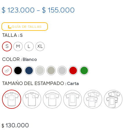
$
123.000
-
$
155.000
GUÍA DE TALLAS
TALLA
: S
S
M
L
XL
COLOR
: Blanco
TAMAÑO DEL ESTAMPADO
: Carta
130.000
$